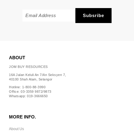
ABOUT
JOM BUY RESOURCES
16A Jalan Keluli An 7/An Seksyen 7,
40100 Shah Alam, Selangor
Hotline: 1-800-88-3990
Office: 03-3359 9872/9873
Whatsapp: 019-3666650
MORE INFO.
About Us