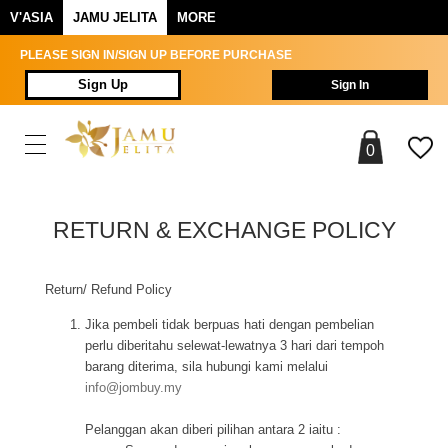
V'ASIA
JAMU JELITA
MORE
PLEASE SIGN IN/SIGN UP BEFORE PURCHASE
Sign Up
Sign In
0
RETURN & EXCHANGE POLICY
Return/ Refund Policy
Jika pembeli tidak berpuas hati dengan pembelian
perlu diberitahu selewat-lewatnya 3 hari dari tempoh
barang diterima, sila hubungi kami melalui
info@jombuy.my
Pelanggan akan diberi pilihan antara 2 iaitu :