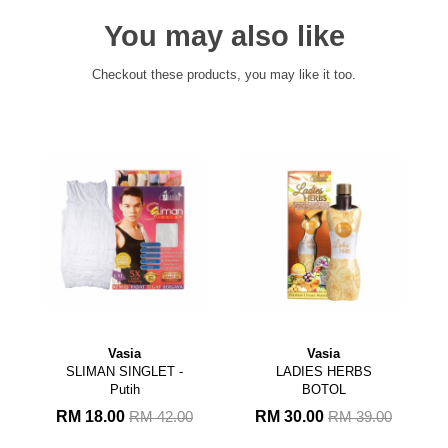
You may also like
Checkout these products, you may like it too.
Vasia
Vasia
Vasia
AN SINGLET -
LADIES HERBS
JUS KHASIAT
Putih
BOTOL
RM 55.00
8.00
RM 30.00
RM 42.00
RM 39.00