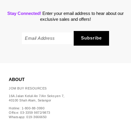
Stay Connected!
Enter your email address to hear about our
exclusive sales and offers!
ABOUT
JOM BUY RESOURCES
16A Jalan Keluli An 7/An Seksyen 7,
40100 Shah Alam, Selangor
Hotline: 1-800-88-3990
Office: 03-3359 9872/9873
Whatsapp: 019-3666650