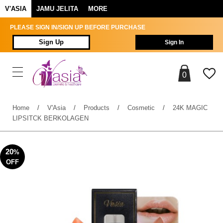
V'ASIA
JAMU JELITA
MORE
PLEASE SIGN IN/SIGN UP BEFORE PURCHASE
Sign Up
Sign In
0
Home
/
V'Asia
/
Products
/
Cosmetic
/
24K MAGIC
LIPSITCK BERKOLAGEN
20
%
OFF