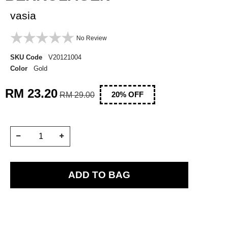
vasia
No Review
SKU Code
V20121004
Color
Gold
RM 23.20
RM 29.00
20
% OFF