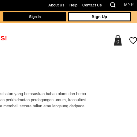
About Us
Help
Contact Us
Sign In
Sign Up
S!
0
sihatan yang berasaskan bahan alami dan herba
kan perkhidmatan perdagangan umum, konsultasi
membeli secara talian atau langsung daripada