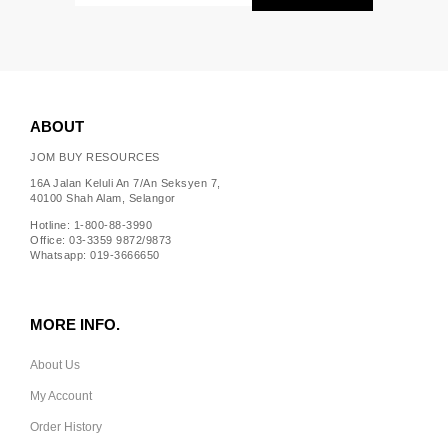
ABOUT
JOM BUY RESOURCES
16A Jalan Keluli An 7/An Seksyen 7,
40100 Shah Alam, Selangor
Hotline: 1-800-88-3990
Office: 03-3359 9872/9873
Whatsapp: 019-3666650
MORE INFO.
About Us
My Account
Order History