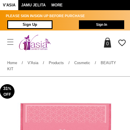
V'ASIA
JAMU JELITA
MORE
PLEASE SIGN IN/SIGN UP BEFORE PURCHASE
Sign Up
Sign In
0
Home
/
V'Asia
/
Products
/
Cosmetic
/
BEAUTY
KIT
31
%
OFF