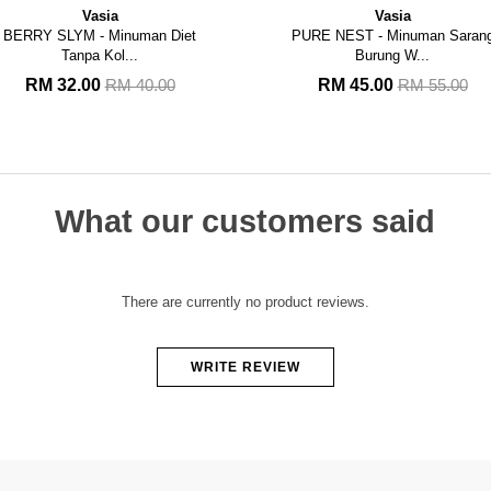
Vasia
Vasia
PURE NEST - Minuman Sarang
COFFEE FIBER SLYM - Mena
Burung W...
Rasa La...
RM 45.00
RM 45.00
RM 55.00
What our customers said
There are currently no product reviews.
WRITE REVIEW