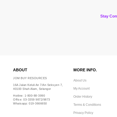
Stay Con
ABOUT
MORE INFO.
JOM BUY RESOURCES
About Us
16A Jalan Keluli An 7/An Seksyen 7,
My Account
40100 Shah Alam, Selangor
Hotline: 1-800-88-3990
Order History
Office: 03-3359 9872/9873
Whatsapp: 019-3666650
Terms & Conditions
Privacy Policy