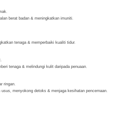
mak.
an berat badan & meningkatkan imuniti.
atkan tenaga & memperbaiki kualiti tidur.
t.
eri tenaga & melindungi kulit daripada penuaan.
r ringan.
 usus, menyokong detoks & menjaga kesihatan pencernaan.