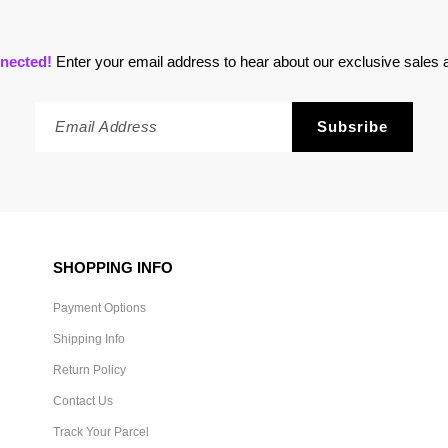
nected!
Enter your email address to hear about our exclusive sales a
SHOPPING INFO
Payment Options
Shipping Info
Return Policy
Contact Us
Track Your Parcel