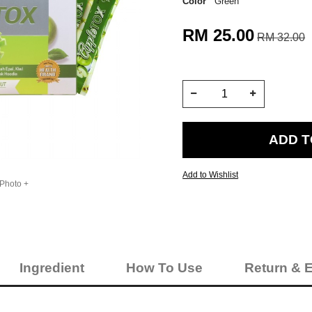
Color
Green
RM 25.00
RM 32.00
Add to Wishlist
 Photo +
Ingredient
How To Use
Return & 