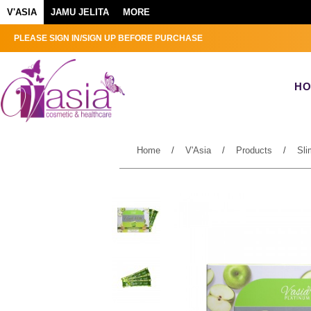
V'ASIA
JAMU JELITA
MORE
PLEASE SIGN IN/SIGN UP BEFORE PURCHASE
H
Home
/
V'Asia
/
Products
/
Sl