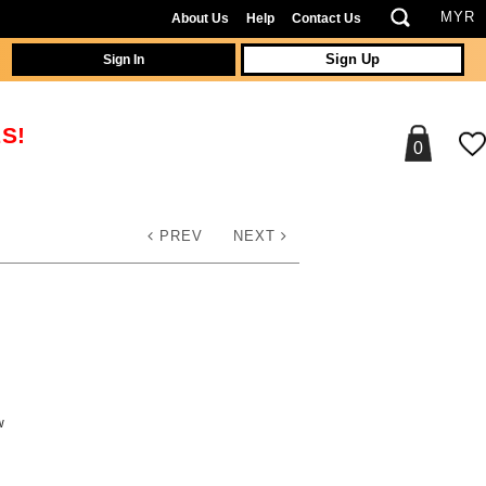
About Us
Help
Contact Us
Sign In
Sign Up
S!
0
PREV
NEXT
w