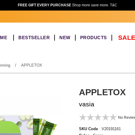
FREE GIFT EVERY PURCHASE
Shop more save more. T&C
SALE
OME
BESTSELLER
NEW
PRODUCTS
imming
/
APPLETOX
APPLETOX
vasia
No Revie
SKU Code
V20191161