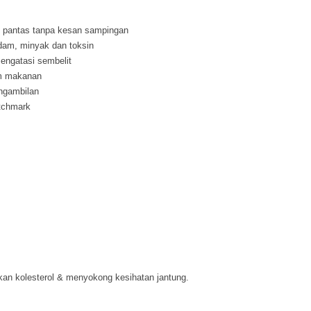
n pantas tanpa kesan sampingan
dam, minyak dan toksin
ngatasi sembelit
m makanan
ngambilan
tchmark
an kolesterol & menyokong kesihatan jantung.