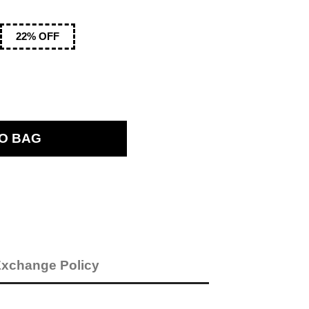
22
% OFF
Exchange Policy