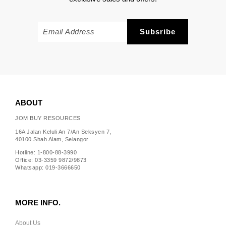
ABOUT
JOM BUY RESOURCES
16A Jalan Keluli An 7/An Seksyen 7,
40100 Shah Alam, Selangor
Hotline: 1-800-88-3990
Office: 03-3359 9872/9873
Whatsapp: 019-3666650
MORE INFO.
About Us