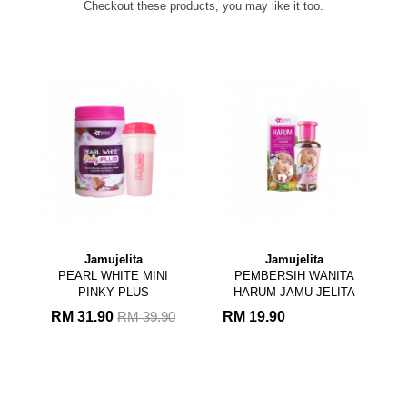
Checkout these products, you may like it too.
Jamujelita
Jamujelita
Jamujeli
L WHITE MINI
PEMBERSIH WANITA
PEARL WHIT
INKY PLUS
HARUM JAMU JELITA
CREAM - K
Pelind...
1.90
RM 19.90
RM 39.90
RM 24.00
RM