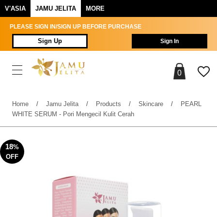
V'ASIA
JAMU JELITA
MORE
PLEASE SIGN IN/SIGN UP BEFORE PURCHASE
Sign Up
Sign In
0
Home
/
Jamu Jelita
/
Products
/
Skincare
/
PEARL
WHITE SERUM - Pori Mengecil Kulit Cerah
18
%
OFF