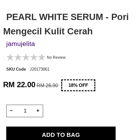
PEARL WHITE SERUM - Pori
Mengecil Kulit Cerah
jamujelita
No Review
SKU Code
J20173061
RM 22.00
RM 26.90
18
% OFF