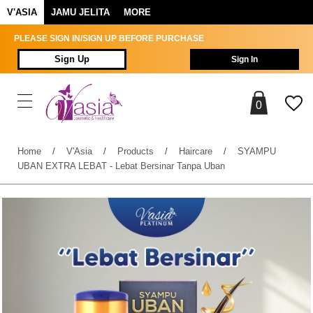
V'ASIA
JAMU JELITA
MORE
PLEASE SIGN IN/SIGN UP BEFORE PURCHASE
Sign Up
Sign In
0
Home
/
V'Asia
/
Products
/
Haircare
/
SYAMPU
UBAN EXTRA LEBAT - Lebat Bersinar Tanpa Uban