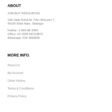
ABOUT
JOM BUY RESOURCES
16A Jalan Keluli An 7/An Seksyen 7,
40100 Shah Alam, Selangor
Hotline: 1-800-88-3990
Office: 03-3359 9872/9873
Whatsapp: 019-3666650
MORE INFO.
About Us
My Account
Order History
Terms & Conditions
Privacy Policy