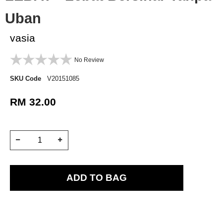
Uban
vasia
No Review
SKU Code
V20151085
RM 32.00