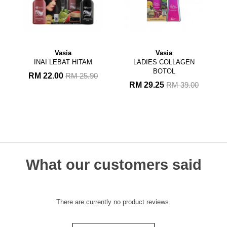
ia
Vasia
Vasia
AT HITAM
LADIES COLLAGEN
PURE NEST -
BOTOL
Minuman Sarang
0
RM 25.90
Burung W...
RM 29.25
RM 39.00
RM 45.00
RM 55.
What our customers said
There are currently no product reviews.