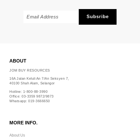
ABOUT
JOM BUY RESOURCES
16A Jalan Keluli An 7/An Seksyen 7,
40100 Shah Alam, Selangor
Hotline: 1-800-88-3990
Office: 03-3359 9872/9873
Whatsapp: 019-3666650
MORE INFO.
About Us