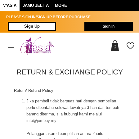
V'ASIA
JAMU JELITA
MORE
PLEASE SIGN IN/SIGN UP BEFORE PURCHASE
Sign Up
Sign In
0
RETURN & EXCHANGE POLICY
Return/ Refund Policy
Jika pembeli tidak berpuas hati dengan pembelian
perlu diberitahu selewat-lewatnya 3 hari dari tempoh
barang diterima, sila hubungi kami melalui
info@jombuy.my
Pelanggan akan diberi pilihan antara 2 iaitu :