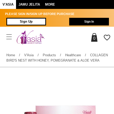
V'ASIA
JAMU JELITA
MORE
PLEASE SIGN IN/SIGN UP BEFORE PURCHASE
Sign Up
Sign In
0
Home
/
V'Asia
/
Products
/
Healthcare
/
COLLAGEN
BIRD'S NEST WITH HONEY, POMEGRANATE & ALOE VERA