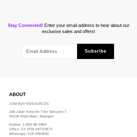
Stay Connected!
Enter your email address to hear about our
exclusive sales and offers!
ABOUT
JOM BUY RESOURCES
16A Jalan Keluli An 7/An Seksyen 7,
40100 Shah Alam, Selangor
Hotline: 1-800-88-3990
Office: 03-3359 9872/9873
Whatsapp: 019-3666650