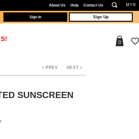
About Us
Help
Contact Us
Sign In
Sign Up
S!
0
PREV
NEXT
NTED SUNSCREEN
w