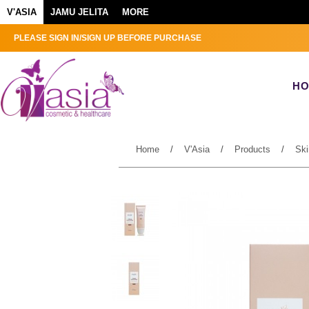
V'ASIA
JAMU JELITA
MORE
PLEASE SIGN IN/SIGN UP BEFORE PURCHASE
H
Home
/
V'Asia
/
Products
/
Ski