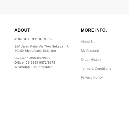
ABOUT
MORE INFO.
JOM BUY RESOURCES
About Us
16A Jalan Keluli An 7/An Seksyen 7,
My Account
40100 Shah Alam, Selangor
Hotline: 1-800-88-3990
Order History
Office: 03-3359 9872/9873
Whatsapp: 019-3666650
Terms & Conditions
Privacy Policy