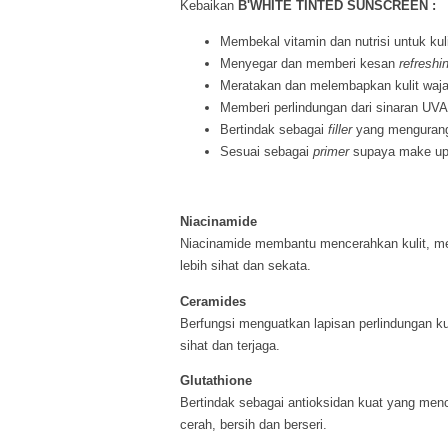
Kebaikan
B'WHITE TINTED SUNSCREEN :
Membekal vitamin dan nutrisi untuk kuli
Menyegar dan memberi kesan
refreshi
Meratakan dan melembapkan kulit waja
Memberi perlindungan dari sinaran UV
Bertindak sebagai
filler
yang mengurangk
Sesuai sebagai
primer
supaya make up 
Niacinamide
Niacinamide membantu mencerahkan kulit, men
lebih sihat dan sekata.
Ceramides
Berfungsi menguatkan lapisan perlindungan k
sihat dan terjaga.
Glutathione
Bertindak sebagai antioksidan kuat yang menc
cerah, bersih dan berseri.