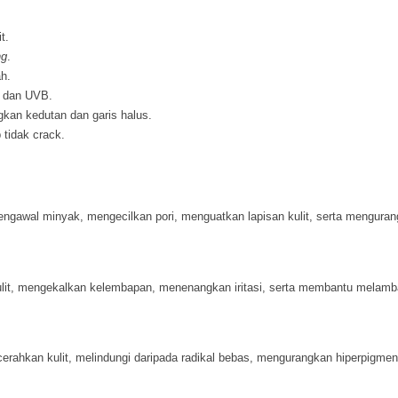
t.
ng
.
h.
A dan UVB.
an kedutan dan garis halus.
tidak crack.
gawal minyak, mengecilkan pori, menguatkan lapisan kulit, serta menguran
ulit, mengekalkan kelembapan, menenangkan iritasi, serta membantu melamba
erahkan kulit, melindungi daripada radikal bebas, mengurangkan hiperpigmen