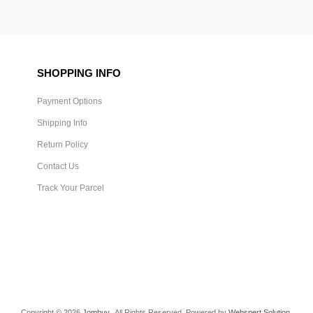
SHOPPING INFO
Payment Options
Shipping Info
Return Policy
Contact Us
Track Your Parcel
Copyright © 2026
Jombuy
. All Rights Reserved. Powered by
Webspert Solution
.