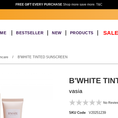
FREE GIFT EVERY PURCHASE
Shop more save more. T&C
SALE
OME
BESTSELLER
NEW
PRODUCTS
ncare
/
B'WHITE TINTED SUNSCREEN
B'WHITE TI
vasia
No Revie
SKU Code
V20251239