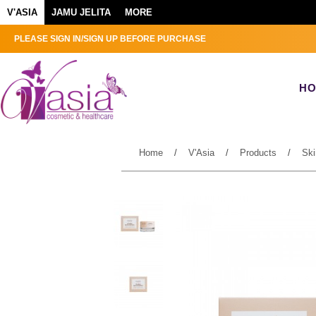
V'ASIA
JAMU JELITA
MORE
PLEASE SIGN IN/SIGN UP BEFORE PURCHASE
H
Home
/
V'Asia
/
Products
/
Ski