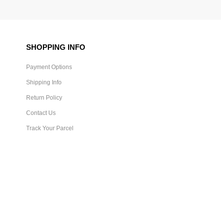
SHOPPING INFO
Payment Options
Shipping Info
Return Policy
Contact Us
Track Your Parcel
Copyright © 2026
Jombuy
. All Rights Reserved. Powered by
Webspert Solution
.