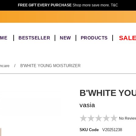
FREE GIFT EVERY PURCHASE
Shop more save more. T&C
SALE
OME
BESTSELLER
NEW
PRODUCTS
ncare
/
B'WHITE YOUNG MOISTURIZER
B'WHITE YO
vasia
No Revie
SKU Code
V20251238