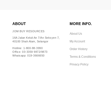
ABOUT
MORE INFO.
JOM BUY RESOURCES
About Us
16A Jalan Keluli An 7/An Seksyen 7,
My Account
40100 Shah Alam, Selangor
Hotline: 1-800-88-3990
Order History
Office: 03-3359 9872/9873
Whatsapp: 019-3666650
Terms & Conditions
Privacy Policy