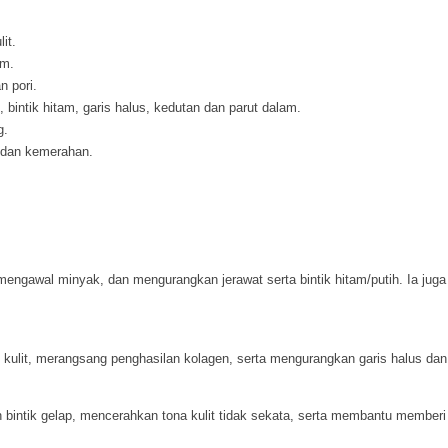
it.
am.
 pori.
 bintik hitam, garis halus, kedutan dan parut dalam.
g.
tif dan kemerahan.
engawal minyak, dan mengurangkan jerawat serta bintik hitam/putih. Ia juga 
lit, merangsang penghasilan kolagen, serta mengurangkan garis halus dan 
ntik gelap, mencerahkan tona kulit tidak sekata, serta membantu memberi ku