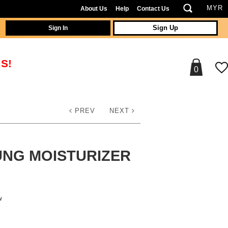
About Us
Help
Contact Us
Sign In
Sign Up
S!
0
PREV
NEXT
UNG MOISTURIZER
w