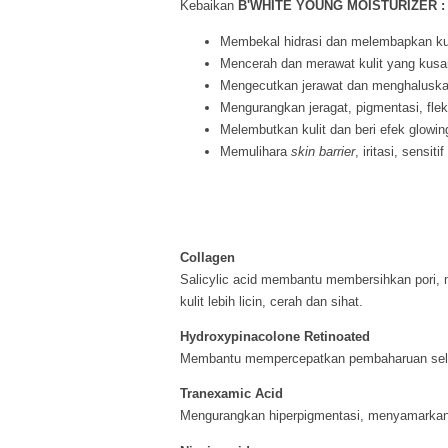
Kebaikan
B'WHITE YOUNG MOISTURIZER :
Membekal hidrasi dan melembapkan kul
Mencerah dan merawat kulit yang kus
Mengecutkan jerawat dan menghaluskan
Mengurangkan jeragat, pigmentasi, flek,
Melembutkan kulit dan beri efek glowin
Memulihara
skin barrier
, iritasi, sensi
Collagen
Salicylic acid membantu membersihkan pori, m
kulit lebih licin, cerah dan sihat.
Hydroxypinacolone Retinoated
Membantu mempercepatkan pembaharuan sel ku
Tranexamic Acid
Mengurangkan hiperpigmentasi, menyamarkan bi